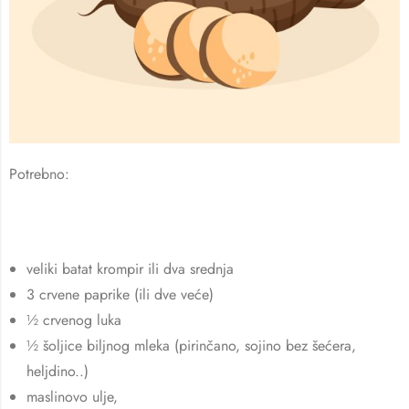
Potrebno:
veliki batat krompir ili dva srednja
3 crvene paprike (ili dve veće)
½ crvenog luka
½ šoljice biljnog mleka (pirinčano, sojino bez šećera,
heljdino..)
maslinovo ulje,