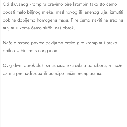
Od skuvanog krompira pravimo pire krompir, tako što ćemo
dodati malo biljnog mleka, maslinovog ili lanenog ulja, izmutiti
dok ne dobijemo homogenu masu. Pire ćemo staviti na sredinu
tanjira u kome ćemo služiti naš obrok.
Naše dinstano povrće stavljamo preko pire krompira i preko
obilno začinimo sa origanom.
Ovaj divni obrok služi se uz sezonsku salatu po izboru, a može
da mu prethodi supa ili potažpo našim recepturama.