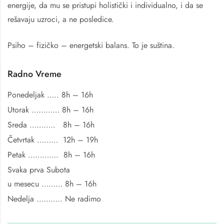
energije, da mu se pristupi holistički i individualno, i da se
rešavaju uzroci, a ne posledice.
Psiho – fizičko – energetski balans. To je suština.
Radno Vreme
Ponedeljak ….. 8h – 16h
Utorak ………… 8h – 16h
Sreda ……….. 8h – 16h
Četvrtak ……… 12h – 19h
Petak …………. 8h – 16h
Svaka prva Subota
u mesecu ……… 8h – 16h
Nedelja ………..
Ne radimo