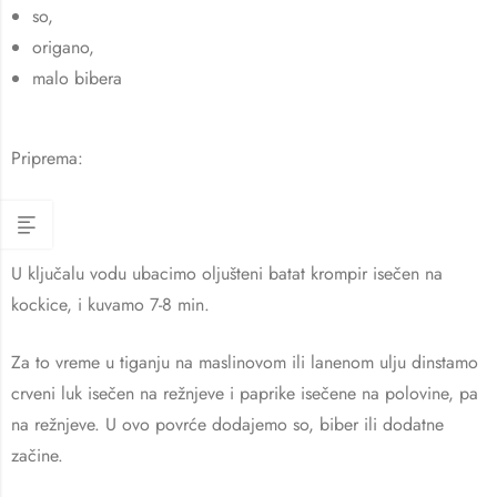
so,
origano,
malo bibera
Priprema:
U ključalu vodu ubacimo oljušteni batat krompir isečen na
kockice, i kuvamo 7-8 min.
Za to vreme u tiganju na maslinovom ili lanenom ulju dinstamo
crveni luk isečen na režnjeve i paprike isečene na polovine, pa
na režnjeve. U ovo povrće dodajemo so, biber ili dodatne
začine.