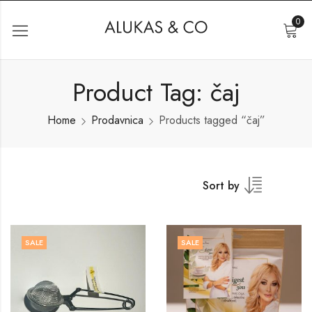
0
Product Tag: čaj
Home
Prodavnica
Products tagged “čaj”
Sort by
SALE
SALE
PRODAVNICA