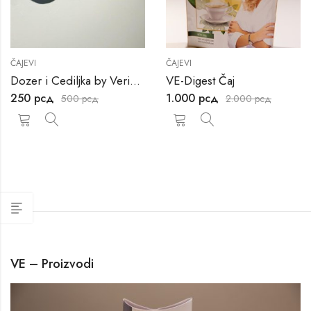
ČAJEVI
ČAJEVI
Dozer i Cediljka by Verica Đokić
VE-Digest Čaj
250
рсд
1.000
рсд
500
рсд
2.000
рсд
VE – Proizvodi