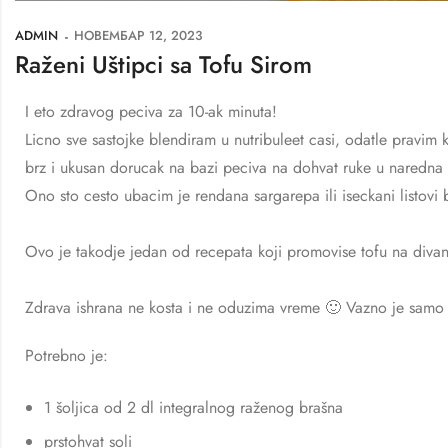
ADMIN
НОВЕМБАР 12, 2023
Raženi Uštipci sa Tofu Sirom
I eto zdravog peciva za 10-ak minuta!
Licno sve sastojke blendiram u nutribuleet casi, odatle pravim 
brz i ukusan dorucak na bazi peciva na dohvat ruke u naredna 
Ono sto cesto ubacim je rendana sargarepa ili iseckani listovi b
Ovo je takodje jedan od recepata koji promovise tofu na divan
Zdrava ishrana ne kosta i ne oduzima vreme 🙂 Vazno je sam
Potrebno je:
1 šoljica od 2 dl integralnog raženog brašna
prstohvat soli