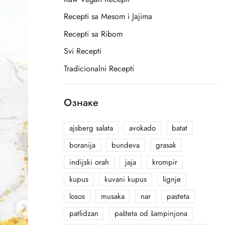
Recepti sa Mesom i Jajima
Recepti sa Ribom
Svi Recepti
Tradicionalni Recepti
Ознаке
ajsberg salata
avokado
batat
boranija
bundeva
grasak
indijski orah
jaja
krompir
kupus
kuvani kupus
lignje
losos
musaka
nar
pasteta
patlidzan
pašteta od šampinjona