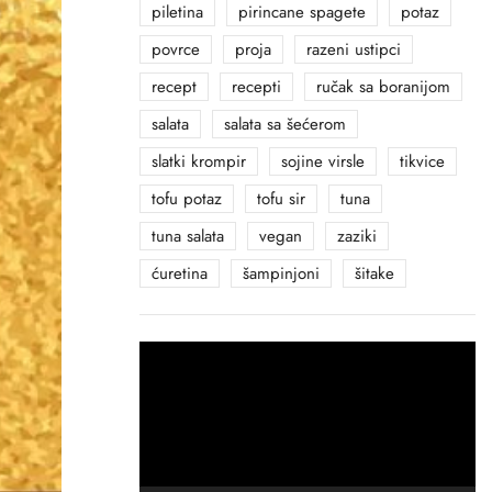
piletina
pirincane spagete
potaz
povrce
proja
razeni ustipci
recept
recepti
ručak sa boranijom
salata
salata sa šećerom
slatki krompir
sojine virsle
tikvice
tofu potaz
tofu sir
tuna
tuna salata
vegan
zaziki
ćuretina
šampinjoni
šitake
Прегледач
видео
записа