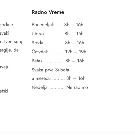
Radno Vreme
godine
Ponedeljak ….. 8h – 16h
svaki
Utorak ………… 8h – 16h
nstven spoj
Sreda ……….. 8h – 16h
ergije, da
Četvrtak ……… 12h – 19h
i
Petak …………. 8h – 16h
avaju
Svaka prva Subota
u mesecu ……… 8h – 16h
Nedelja ………..
Ne radimo
tski