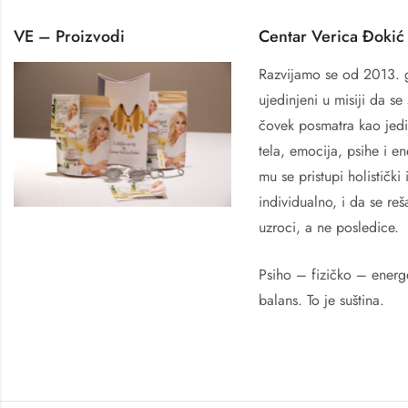
VE – Proizvodi
Centar Verica Đokić
Razvijamo se od 2013. 
ujedinjeni u misiji da se 
čovek posmatra kao jedi
tela, emocija, psihe i en
mu se pristupi holistički 
individualno, i da se reš
uzroci, a ne posledice.
Psiho – fizičko – energe
balans. To je suština.