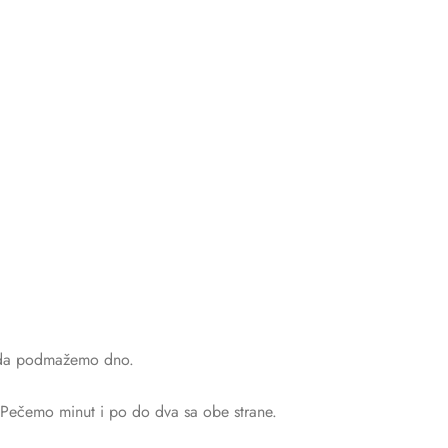
o da podmažemo dno.
 Pečemo minut i po do dva sa obe strane.