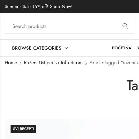
Summer Sale 15% off! Shop Now!
BROWSE CATEGORIES
POČETNA
Home
Raženi Uštipci sa Tofu Sirom
Article tagged “razeni u
Ta
PRODAVNICA
SVI RECEPTI