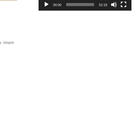
00:00
52:18
ko imam