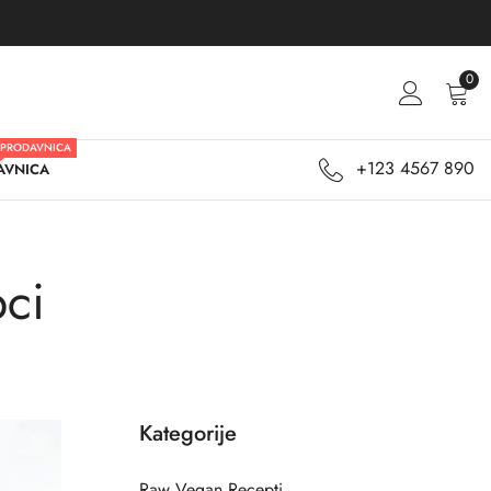
0
PRODAVNICA
+123 4567 890
AVNICA
pci
Kategorije
Raw Vegan Recepti