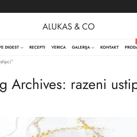
VE DIGEST
RECEPTI
VERICA
GALERIJA
KONTAKT
PROD
stipci”
g Archives: razeni usti