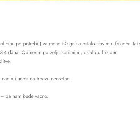
kolicinu po potrebi ( za mene 50 gr ) a ostalo stavim u frizider. Ta
3-4 dana. Odmerim po zelji, spremim , ostalo u frizider.
litve.
 nacin i unosi na trpezu neosetno.
o – da nam bude vazno.