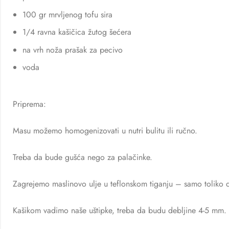
100 gr mrvljenog tofu sira
1/4 ravna kašičica žutog šećera
na vrh noža prašak za pecivo
voda
Priprema:
Masu možemo homogenizovati u nutri bulitu ili ručno.
Treba da bude gušća nego za palačinke.
Zagrejemo maslinovo ulje u teflonskom tiganju – samo tolik
Kašikom vadimo naše uštipke, treba da budu debljine 4-5 mm.