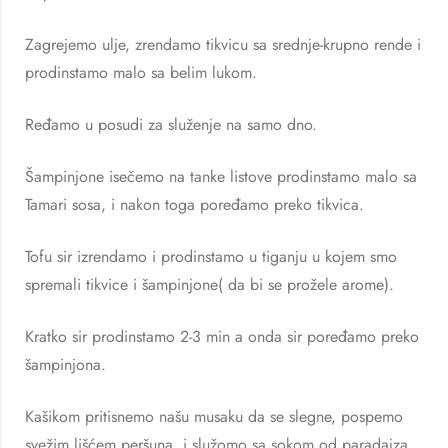
Zagrejemo ulje, zrendamo tikvicu sa srednje-krupno rende i
prodinstamo malo sa belim lukom.
Ređamo u posudi za služenje na samo dno.
Šampinjone isečemo na tanke listove prodinstamo malo sa
Tamari sosa, i nakon toga poređamo preko tikvica.
Tofu sir izrendamo i prodinstamo u tiganju u kojem smo
spremali tikvice i šampinjone( da bi se prožele arome).
Kratko sir prodinstamo 2-3 min a onda sir poređamo preko
šampinjona.
Kašikom pritisnemo našu musaku da se slegne, pospemo
svežim lišćem peršuna, i služomo sa sokom od paradajza.