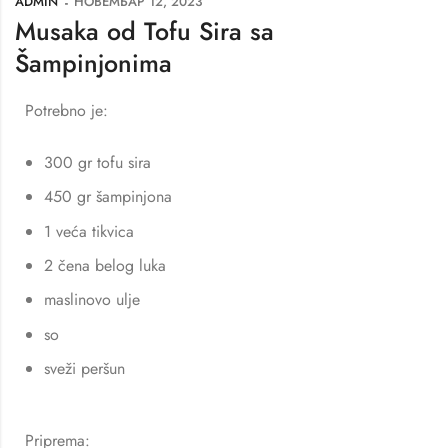
ADMIN
НОВЕМБАР 12, 2023
Musaka od Tofu Sira sa
Šampinjonima
Potrebno je:
300 gr tofu sira
450 gr šampinjona
1 veća tikvica
2 čena belog luka
maslinovo ulje
so
sveži peršun
Priprema: