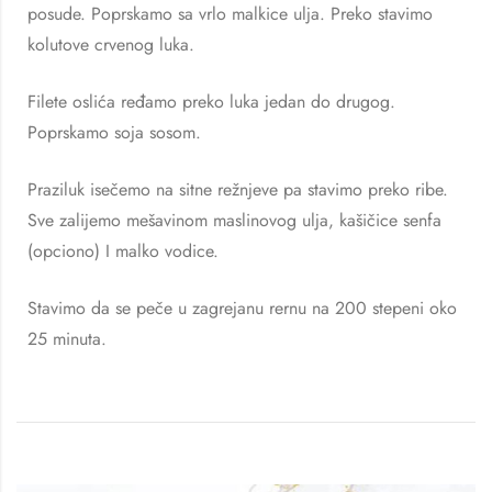
posude. Poprskamo sa vrlo malkice ulja. Preko stavimo
kolutove crvenog luka.
Filete oslića ređamo preko luka jedan do drugog.
Poprskamo soja sosom.
Praziluk isečemo na sitne režnjeve pa stavimo preko ribe.
Sve zalijemo mešavinom maslinovog ulja, kašičice senfa
(opciono) I malko vodice.
Stavimo da se peče u zagrejanu rernu na 200 stepeni oko
25 minuta.