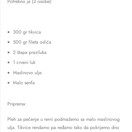
Potrebno je (3 osobe):
300 gr tikvica
500 gr fileta oslića
2 štapa praziluka
1 crveni luk
Maslinovo ulje
Malo senfa
Priprema:
Pleh za pečenje u rerni podmažemo sa malo maslinovog
ulja. Tikvice rendamo pa ređamo tako da pokrijemo dno